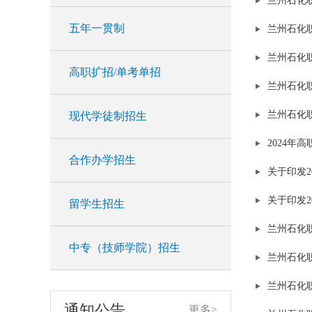
兰州石化
五年一贯制
兰州石化
兰州石化
高职扩招/单考单招
兰州石化
兰州石化
现代学徒制招生
学校召开2019年招生录取工作协调会
2024年
合作办学招生
为确保2019年招生录取工作公平公
关于印发2
正和规范有序，8月6日下午，我校
在东主教一楼信息室召开2019年招
2020-04-02
关于印发
留学生招生
生录取工作协调会。党委书记周兴
兰州石化
中，副校长魏海明、刘兴勤，纪
兰州石化职业技术大学2026年单考单招招生简章
中专（技师学院）招生
委、组织（人事）部、招就处、教
兰州石化
兰州石化职业技术大学2026年单考
务处、计财处、后勤处、保卫处、
单招招生简章
信息技术与教育中心等部门负责人
兰州石化
2026-07-23
及全体招生工作人员参加了会议，
通知公告
更多>