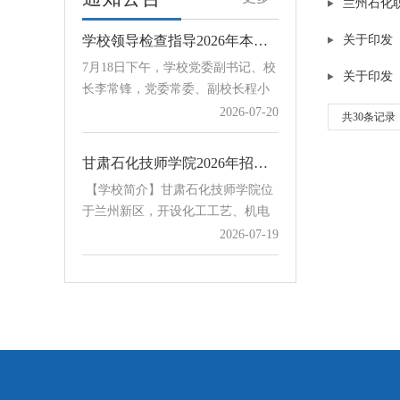
兰州石化
会议由周兴中主持。会上，招就处
负责人对我校今年招生工作的职责
学校领导检查指导2026年本科招生录取工作
关于印发
分工进行了具体安排，对录取原
7月18日下午，学校党委副书记、校
则、批次划分及录取工作人员守则
关于印发
长李常锋，党委常委、副校长程小
进行…
红在本科招生录取现场督查指导
2026-07-20
共30条记录
2026年招生录取工作，慰问一线工
作人员，并部署后续重点工作。学
甘肃石化技师学院2026年招生简章
校本年度本科招生覆盖全国28个省
【学校简介】甘肃石化技师学院位
（自治区、直辖市），目前已完成
于兰州新区，开设化工工艺、机电
天津、江苏、内蒙古等6省份本科批
一体化技术两个专业。学校始终扎
2026-07-19
次录取，其余各省录取工作按既定
实推进内涵建设，注重培养学生的
流程稳步推进，整体工作平稳有
专业基础和创新能力，提升学生的
序。招生就业处汇报了本年度招生
学校召开2026年招生录取工作协调会
创业与就业能力。通过引导和鼓励
整体布局、录取进度、生源情况等
为规范有序推进2026年招生录取工
学生参加各级各类技能大赛和社团
阶段性工作。程小红肯定了前期招
作，保障招生录取工作公平公正、
活动，将素质教育和实践育人理念
生…
安全平稳开展，7月15日下午，学校
2026-07-15
贯穿教育教学全过程，毕业生综合
在西固东校区召开2026年招生录取
素质得到全面提升。【招生专业及
工作协调会。校党委常委、副校长
计划】招生专业及计划学校名称及
学校召开2026年招生宣传工作培训会