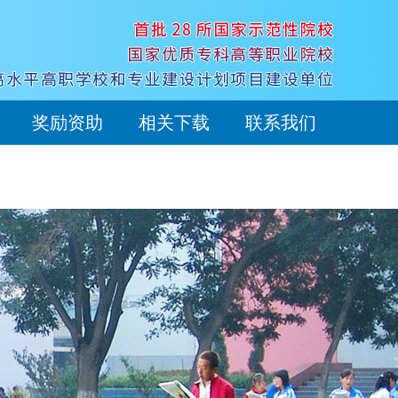
奖励资助
相关下载
联系我们