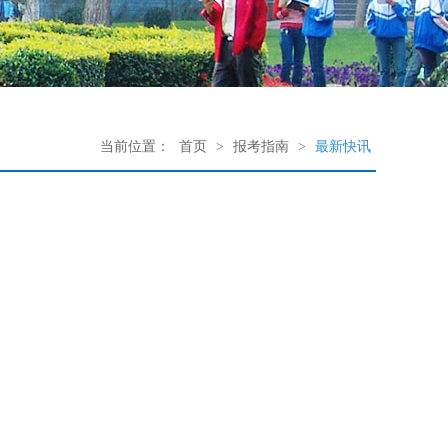
当前位置：
首页
>
报考指南
>
最新快讯