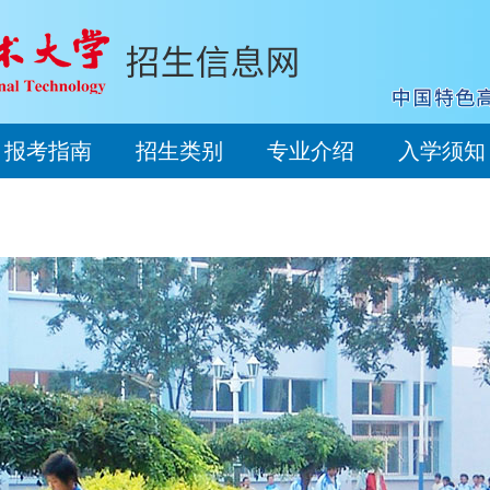
报考指南
招生类别
专业介绍
入学须知