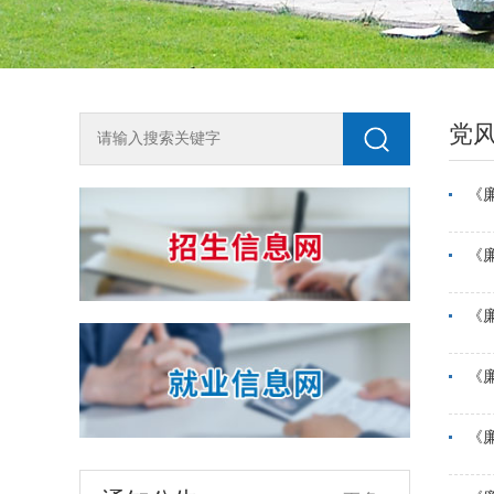
党
《
《
2018年单独测试招生咨询方式
为全面了解我校2018年单独测试招生工
《
作，尽快知晓单招动态，欢迎广大考生按
生源地申请加入兰州石化职业技术学院单
2018-03-10
独招生QQ咨询群，或关注石化招生就业微
《
信公众号shzsjy。 石化单招（陇南天水）
关于开展宏志助航计划线上课程建设课题申报工作的通知
QQ群：194508493石化单招（平凉庆阳）
《
各学院、相关部门：为加强高校大学生的
QQ群：434301688石化单招（白银定西）
就业竞争力与创业能力，进一步加强就业
QQ群：116103318石化单招（河西地区）