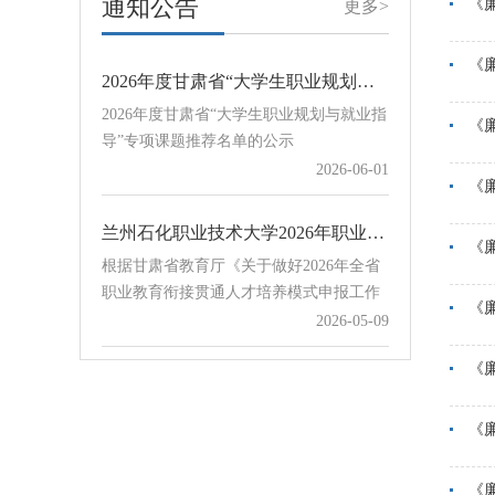
通知公告
指导课程体系的建设与优化，建设一批重
《
2026-07-16
更多>
QQ群：707480505石化单招（其他地区）
点行业职业技能类优质课程，根据教育部
QQ群：654…
学生服务与素质发展中心下发的《关于开
《
2026年度甘肃省“大学生职业规划与就业指导”专项课题推荐名单的公示
展2026年宏志助航计划线上课程建设课题
2026年度甘肃省“大学生职业规划与就业指
申报工作的通知》，现组织开展我校宏志
《
导”专项课题推荐名单的公示
助航计划线上课程建设课题申报工作。各
2026-06-01
学院和相关部门请于8月23日前将申报表
《
Word版和PDF盖章版扫描件发送至学校协
同办公赵立祥处，邮件主题及附…
兰州石化职业技术大学2026年职业教育衔接贯通培养项目公示
《
根据甘肃省教育厅《关于做好2026年全省
职业教育衔接贯通人才培养模式申报工作
的通知》要求，学校认真组织开展2026年
2026-05-09
《
职业教育衔接贯通培养项目申报评审工
作，对12所中职学校提交的18个贯通培养
《
关于组织开展甘肃省教育科学“十五五”规划2026年度“大学生职业规划与就业指导”专项课题申报工作的通知
项目进行评审，经学校招生就业工作领导
关于组织开展甘肃省教育科学“十五五”规
小组会议审议通过，现将拟确定项目予以
《
划2026年度“大学生职业规划与就业指
公示。序号学校培养模式中职专业贯通培
导”专项课题申报工作的通知
2026-05-09
养专业计划数1甘谷县职业中等专业学
《
校“3+4”贯通电气设备运行与控制电气工程