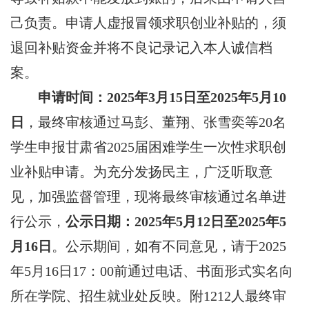
己负责。申请人虚报冒领求职创业补贴的，须
退回补贴资金并将不良记录记入本人
诚信
档
案。
申请时间：
20
25
年
3
月
15
日
至
202
5
年
5
月
10
日
，最终
审核通过马彭、董翔、张雪奕
等
20
名
学生
申报
甘肃省
202
5
届困难
学生一次性
求职创
业补贴
申请
。为充分发扬民主，广泛听取意
见，加强监督管理
，
现
将最终审核通过名单
进
行公示，
公示日期
：
202
5
年
5
月
12
日至
202
5
年
5
月
16
日
。公示期间，如有不同意见，请于
202
5
年
5
月
16
日
17
：
00
前通过电话、书面形式实名向
所在
学院
、
招生就业
处
反映。附
1212
人
最终审