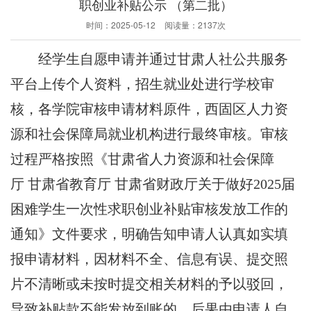
职创业补贴公示 （第二批）
时间：
2025-05-12
阅读量：
2137次
经学生自愿申请并通过甘肃人社公共服务
平台上传个人资料，招生就业处进行学校
审
核
，
各学院
审核申请材料原件
，
西固区人力资
源和社会保障局就业机构进行
最终
审核
。
审核
过程
严格按照
《甘肃省人力资源和社会保障
厅
甘肃省教育厅
甘肃省财政厅关于做好
202
5
届
困难
学生一次性
求职创业补贴审核发放工作的
通知》
文件要求，明确告知申请人认真如实填
报申请材料，因材料不全、信息有误、提交照
片不清晰或未按时提交
相关材料的予以驳回，
导致补贴款不能发放到账的，后果由申请人自