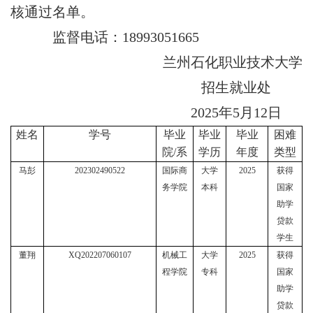
核通过
名单。
监督电话：
18993051665
兰州石化职业技术大学
招生就业
处
202
5
年
5
月
12
日
姓名
学号
毕业
毕业
毕业
困难
院
/系
学历
年度
类型
马彭
202302490522
国际商
大学
2025
获得
务学院
本科
国家
助学
贷款
学生
董翔
XQ202207060107
机械工
大学
2025
获得
程学院
专科
国家
助学
贷款