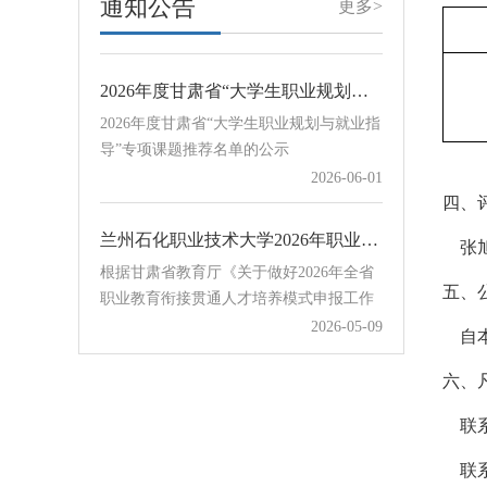
通知公告
更多>
指导课程体系的建设与优化，建设一批重
2026-07-16
QQ群：707480505石化单招（其他地区）
点行业职业技能类优质课程，根据教育部
QQ群：654…
学生服务与素质发展中心下发的《关于开
2026年度甘肃省“大学生职业规划与就业指导”专项课题推荐名单的公示
展2026年宏志助航计划线上课程建设课题
2026年度甘肃省“大学生职业规划与就业指
申报工作的通知》，现组织开展我校宏志
导”专项课题推荐名单的公示
助航计划线上课程建设课题申报工作。各
2026-06-01
学院和相关部门请于8月23日前将申报表
Word版和PDF盖章版扫描件发送至学校协
四
、
同办公赵立祥处，邮件主题及附…
兰州石化职业技术大学2026年职业教育衔接贯通培养项目公示
张
根据甘肃省教育厅《关于做好2026年全省
职业教育衔接贯通人才培养模式申报工作
五
、
的通知》要求，学校认真组织开展2026年
2026-05-09
自本
职业教育衔接贯通培养项目申报评审工
作，对12所中职学校提交的18个贯通培养
关于组织开展甘肃省教育科学“十五五”规划2026年度“大学生职业规划与就业指导”专项课题申报工作的通知
六
、
项目进行评审，经学校招生就业工作领导
关于组织开展甘肃省教育科学“十五五”规
小组会议审议通过，现将拟确定项目予以
联系
划2026年度“大学生职业规划与就业指
公示。序号学校培养模式中职专业贯通培
导”专项课题申报工作的通知
2026-05-09
养专业计划数1甘谷县职业中等专业学
联系电