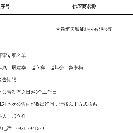
序号
供应商名称
1
甘肃恒天智能科技有限公司
评审专家名单
旭燕、屠建华、赵立祥、赵旭会、窦崇杨
公告期限
公告发布之日起
个工作日
3
凡对本次公告内容提出询问，请按以下方式联系
人：
赵立祥
话：0931-7941679