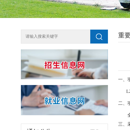
重
2018年单独测试招生咨询方式
一、
为全面了解我校2018年单独测试招生工
作，尽快知晓单招动态，欢迎广大考生按
L
生源地申请加入兰州石化职业技术学院单
2018-03-10
独招生QQ咨询群，或关注石化招生就业微
二、
信公众号shzsjy。 石化单招（陇南天水）
关于开展宏志助航计划线上课程建设课题申报工作的通知
QQ群：194508493石化单招（平凉庆阳）
各学院、相关部门：为加强高校大学生的
QQ群：434301688石化单招（白银定西）
三、
就业竞争力与创业能力，进一步加强就业
QQ群：116103318石化单招（河西地区）