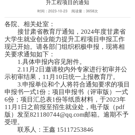
升工程项目的通知
时间：
2023-10-23
阅读量：
3658次
各院、相关处室：
接甘肃省教育厅通知，
202
4
年度甘肃省
大学生就业创业能力提升工程项目申报工作
现已开始。请各部门组织积极申报，现将相
关要求通知如下：
1.具体申报内容见附件。
2.
11
月
2
日邀请校内外专家进行初审并公
示初审结果，
11
月
10
日统一上报教育厅。
3.申报单位和个人将符合通知要求的项目
申报书一式
1
份；项目
申报
书（
评审版
）
一式
6
份
；
项目
汇总表
1份等纸质材料，于2023年
11
月
1
日之前报至招
生
就
业
处，电子版（
pdf
版）发至821180744@qq.com邮箱。逾期不予
受理。
联系人：王鑫
15117253846