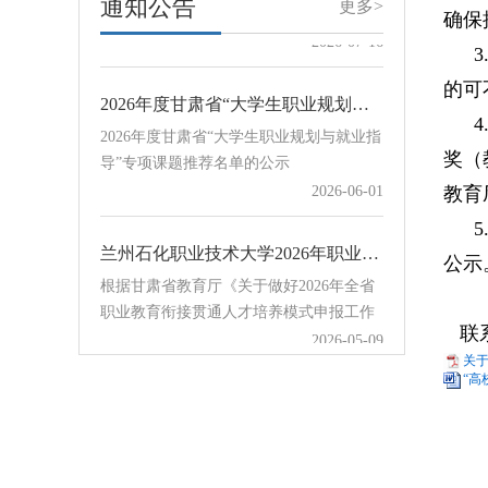
通知公告
更多>
QQ群：116103318石化单招（河西地区）
确保
指导课程体系的建设与优化，建设一批重
2026-07-16
QQ群：707480505石化单招（其他地区）
点行业职业技能类优质课程，根据教育部
QQ群：654…
学生服务与素质发展中心下发的《关于开
的可
2026年度甘肃省“大学生职业规划与就业指导”专项课题推荐名单的公示
展2026年宏志助航计划线上课程建设课题
2026年度甘肃省“大学生职业规划与就业指
申报工作的通知》，现组织开展我校宏志
导”专项课题推荐名单的公示
助航计划线上课程建设课题申报工作。各
奖（
2026-06-01
学院和相关部门请于8月23日前将申报表
教育
Word版和PDF盖章版扫描件发送至学校协
同办公赵立祥处，邮件主题及附…
兰州石化职业技术大学2026年职业教育衔接贯通培养项目公示
公示
根据甘肃省教育厅《关于做好2026年全省
职业教育衔接贯通人才培养模式申报工作
的通知》要求，学校认真组织开展2026年
2026-05-09
联系人
职业教育衔接贯通培养项目申报评审工
关于
作，对12所中职学校提交的18个贯通培养
“高
关于组织开展甘肃省教育科学“十五五”规划2026年度“大学生职业规划与就业指导”专项课题申报工作的通知
项目进行评审，经学校招生就业工作领导
关于组织开展甘肃省教育科学“十五五”规
小组会议审议通过，现将拟确定项目予以
划2026年度“大学生职业规划与就业指
公示。序号学校培养模式中职专业贯通培
导”专项课题申报工作的通知
2026-05-09
养专业计划数1甘谷县职业中等专业学