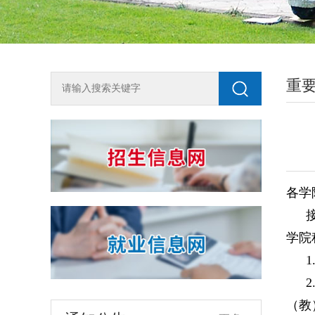
重
2018年单独测试招生咨询方式
各学
为全面了解我校2018年单独测试招生工
作，尽快知晓单招动态，欢迎广大考生按
生源地申请加入兰州石化职业技术学院单
2018-03-10
学院
独招生QQ咨询群，或关注石化招生就业微
信公众号shzsjy。 石化单招（陇南天水）
关于开展宏志助航计划线上课程建设课题申报工作的通知
QQ群：194508493石化单招（平凉庆阳）
各学院、相关部门：为加强高校大学生的
QQ群：434301688石化单招（白银定西）
（教
就业竞争力与创业能力，进一步加强就业