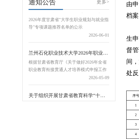
通知公告
更多>
2026年度甘肃省“大学生职业规划与就业指导”专项课题推荐名单的公示
由申
展2026年宏志助航计划线上课程建设课题
2026年度甘肃省“大学生职业规划与就业指
申报工作的通知》，现组织开展我校宏志
档案
导”专项课题推荐名单的公示
助航计划线上课程建设课题申报工作。各
2026-06-01
学院和相关部门请于8月23日前将申报表
Word版和PDF盖章版扫描件发送至学校协
生
申
同办公赵立祥处，邮件主题及附…
兰州石化职业技术大学2026年职业教育衔接贯通培养项目公示
督管
根据甘肃省教育厅《关于做好2026年全省
间，
职业教育衔接贯通人才培养模式申报工作
的通知》要求，学校认真组织开展2026年
2026-05-09
处
反
职业教育衔接贯通培养项目申报评审工
作，对12所中职学校提交的18个贯通培养
关于组织开展甘肃省教育科学“十五五”规划2026年度“大学生职业规划与就业指导”专项课题申报工作的通知
项目进行评审，经学校招生就业工作领导
序
关于组织开展甘肃省教育科学“十五五”规
小组会议审议通过，现将拟确定项目予以
划2026年度“大学生职业规划与就业指
1
公示。序号学校培养模式中职专业贯通培
导”专项课题申报工作的通知
2026-05-09
养专业计划数1甘谷县职业中等专业学
2
校“3+4”贯通电气设备运行与控制电气工程
3
及自动化302天水市职业技…
兰州石化职业技术大学关于开展2026年职业教育衔接贯通培养申报工作的通知
4
各中等职业学校：为深入推进职业教育改