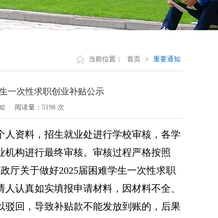
当前位置：
首页
>
重要通知
学生一次性求职创业补贴公示
知
阅读量：
5198 次
个人资料，招生就业处进行学校
审核
，
各学
业机构进行
最终
审核
。
审核过程
严格按照
财政厅关于做好
202
5
届困难
学生一次性
求职
请人认真如实填报申请材料，因材料不全、
以驳回，
导致补贴款不能发放到账的，后果