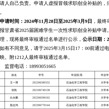
请人自己负责。申请人虚报冒领求职创业补贴的，
。
申请时间：
202
4
年
1
1
月
28
日
至
202
5
年
3
月
9
日
，最终
报
甘肃省
202
5
届困难
学生一次性
求职创业补贴
申请
理
，
现
将最终审核通过名单
进行公示，
公示日期
：
如有不同意见，请于
202
5
年
3
月
15
日
17
：
00
前通过
映。附
1212
人
最终审核通过
名单。
监督电话：
18993051665
号
姓名
学号
毕业院
/系
毕业学
王一博
202206580332
石油化学工程学院
大学专
张凯
202106740138
石油化学工程学院
大学本
白永鹏
202206590102
石油化学工程学院
大学专
殷志鸿
202306770144
石油化学工程学院
大学本