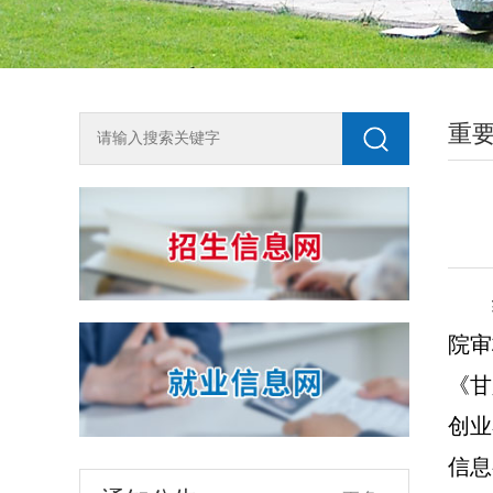
重
2018年单独测试招生咨询方式
为全面了解我校2018年单独测试招生工
作，尽快知晓单招动态，欢迎广大考生按
生源地申请加入兰州石化职业技术学院单
2018-03-10
独招生QQ咨询群，或关注石化招生就业微
信公众号shzsjy。 石化单招（陇南天水）
院
审
关于开展宏志助航计划线上课程建设课题申报工作的通知
QQ群：194508493石化单招（平凉庆阳）
《甘
各学院、相关部门：为加强高校大学生的
QQ群：434301688石化单招（白银定西）
就业竞争力与创业能力，进一步加强就业
QQ群：116103318石化单招（河西地区）
创业
指导课程体系的建设与优化，建设一批重
2026-07-16
QQ群：707480505石化单招（其他地区）
点行业职业技能类优质课程，根据教育部
信息
QQ群：654…
学生服务与素质发展中心下发的《关于开