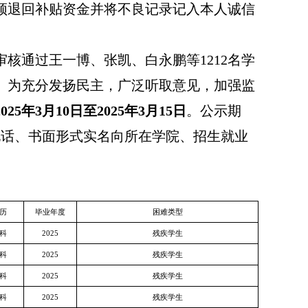
须退回补贴资金并将不良记录记入本人
诚信
审核通过王一博、张凯、白永鹏
等
1212
名学
。为充分发扬民主，广泛听取意见，加强监
202
5
年
3
月
10
日至
202
5
年
3
月
15
日
。公示期
电话、书面形式实名向
所在
学院
、
招生就业
历
毕业年度
困难类型
科
2025
残疾学生
科
2025
残疾学生
科
2025
残疾学生
科
2025
残疾学生