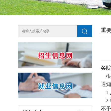
重
2018年单独测试招生咨询方式
各
为全面了解我校2018年单独测试招生工
作，尽快知晓单招动态，欢迎广大考生按
根
生源地申请加入兰州石化职业技术学院单
2018-03-10
通
独招生QQ咨询群，或关注石化招生就业微
1.
信公众号shzsjy。 石化单招（陇南天水）
关于开展宏志助航计划线上课程建设课题申报工作的通知
QQ群：194508493石化单招（平凉庆阳）
2.
各学院、相关部门：为加强高校大学生的
QQ群：434301688石化单招（白银定西）
不
就业竞争力与创业能力，进一步加强就业
QQ群：116103318石化单招（河西地区）