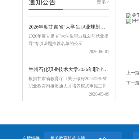
通知公告
更多>
指导课程体系的建设与优化，建设一批重
2026-07-16
QQ群：707480505石化单招（其他地区）
点行业职业技能类优质课程，根据教育部
QQ群：654…
关
学生服务与素质发展中心下发的《关于开
附
2026年度甘肃省“大学生职业规划与就业指导”专项课题推荐名单的公示
展2026年宏志助航计划线上课程建设课题
2026年度甘肃省“大学生职业规划与就业指
申报工作的通知》，现组织开展我校宏志
导”专项课题推荐名单的公示
助航计划线上课程建设课题申报工作。各
2026-06-01
学院和相关部门请于8月23日前将申报表
Word版和PDF盖章版扫描件发送至学校协
同办公赵立祥处，邮件主题及附…
兰州石化职业技术大学2026年职业教育衔接贯通培养项目公示
上一
根据甘肃省教育厅《关于做好2026年全省
职业教育衔接贯通人才培养模式申报工作
下一
的通知》要求，学校认真组织开展2026年
2026-05-09
职业教育衔接贯通培养项目申报评审工
作，对12所中职学校提交的18个贯通培养
关于组织开展甘肃省教育科学“十五五”规划2026年度“大学生职业规划与就业指导”专项课题申报工作的通知
项目进行评审，经学校招生就业工作领导
关于组织开展甘肃省教育科学“十五五”规
小组会议审议通过，现将拟确定项目予以
划2026年度“大学生职业规划与就业指
公示。序号学校培养模式中职专业贯通培
导”专项课题申报工作的通知
2026-05-09
养专业计划数1甘谷县职业中等专业学
友情链接：
相关教育机构连接