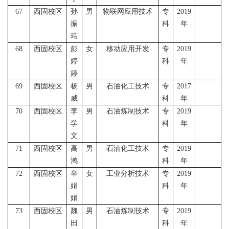
67
西固校区
孙
男
物联网应用技术
专
2019
振
科
年
玮
68
西固校区
彭
女
移动应用开发
专
2019
婷
科
年
婷
69
西固校区
杨
男
石油化工技术
专
2017
威
科
年
70
西固校区
李
男
石油炼制技术
专
2019
学
科
年
文
71
西固校区
高
男
石油化工技术
专
2019
鸿
科
年
72
西固校区
辛
女
工业分析技术
专
2019
娟
科
年
娟
73
西固校区
魏
男
石油炼制技术
专
2019
田
科
年