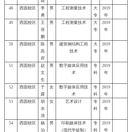
靖
48
西固校区
李
男
工程测量技术
大
2019
勇
专
年
49
西固校区
王
男
工程测量技术
大
2019
张
专
年
鹏
50
西固校区
陈
男
建筑钢结构工程
大
2019
高
技术
专
年
府
51
西固校区
赵
男
数字媒体应用技
专
2019
文
术
科
年
生
52
西固校区
于
女
数字媒体应用技
专
2019
露
术
科
年
53
西固校区
胡
女
艺术设计
专
2019
水
科
年
清
54
西固校区
杨
男
印刷媒体技术
专
2019
泊
（现代学徒制）
科
年