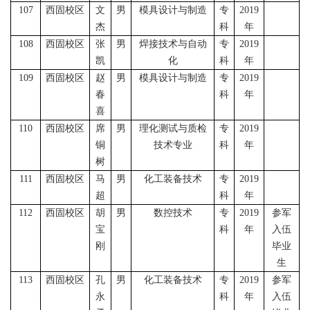
107
西固校区
文
男
模具设计与制造
专
2019
杰
科
年
108
西固校区
张
男
焊接技术与自动
专
2019
凯
化
科
年
109
西固校区
赵
男
模具设计与制造
专
2019
春
科
年
喜
110
西固校区
席
男
理化测试与质检
专
2019
铜
技术专业
科
年
树
111
西固校区
马
男
化工装备技术
专
2019
超
科
年
112
西固校区
胡
男
数控技术
专
2019
参军
宝
科
年
入伍
刚
毕业
生
113
西固校区
孔
男
化工装备技术
专
2019
参军
永
科
年
入伍