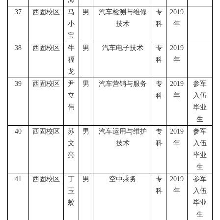
37
西固校区
马
男
汽车检测与维修
专
2019
小
技术
科
年
宝
38
西固校区
牛
男
汽车电子技术
专
2019
福
科
年
龙
39
西固校区
尹
男
汽车营销与服务
专
2019
参军
立
科
年
入伍
伟
毕业
生
40
西固校区
苏
男
汽车运用与维护
专
2019
参军
文
技术
科
年
入伍
亮
毕业
生
41
西固校区
丁
男
空中乘务
专
2019
参军
玉
科
年
入伍
蛟
毕业
生