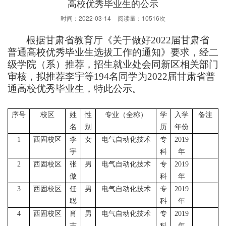
高校优秀毕业生的公示
时间：
2022-03-14
阅读量：
10516次
根据甘肃省教育厅《关于做好
2022届甘肃省
普通高校优秀毕业生选拔工作的通知》要求，经二
级学院（系）推荐，招生就业处会同新区相关部门
审核，拟推荐李宇等194
名同学为
2022届甘肃省普
通高校优秀毕业生，特此公示。
序号
校区
姓
性
专业（全称）
学
入学
备注
名
别
历
年份
1
西固校区
李
女
电气自动化技术
专
2019
宇
科
年
2
西固校区
张
男
电气自动化技术
专
2019
傲
科
年
3
西固校区
任
男
电气自动化技术
专
2019
聪
科
年
4
西固校区
肖
男
电气自动化技术
专
2019
吉
科
年