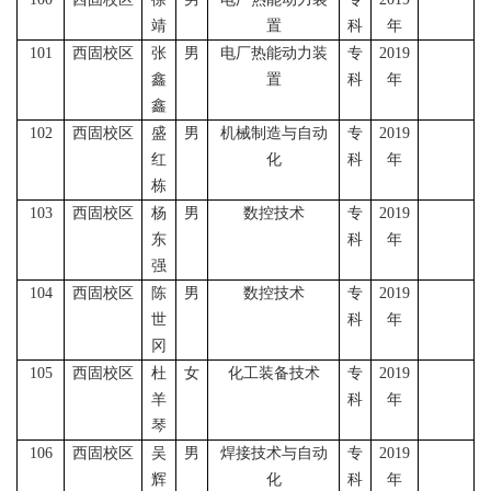
靖
置
科
年
101
西固校区
张
男
电厂热能动力装
专
2019
鑫
置
科
年
鑫
102
西固校区
盛
男
机械制造与自动
专
2019
红
化
科
年
栋
103
西固校区
杨
男
数控技术
专
2019
东
科
年
强
104
西固校区
陈
男
数控技术
专
2019
世
科
年
冈
105
西固校区
杜
女
化工装备技术
专
2019
羊
科
年
琴
106
西固校区
吴
男
焊接技术与自动
专
2019
辉
化
科
年