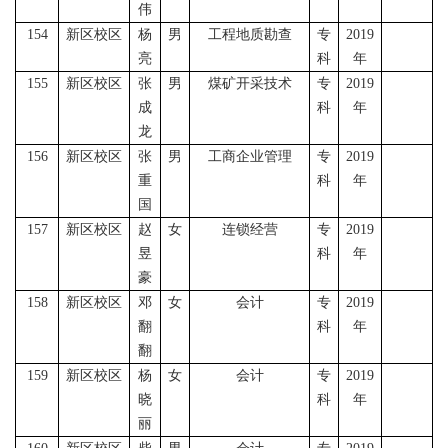
伟
154
新区校区
杨
男
工程地质勘查
专
2019
亮
科
年
155
新区校区
张
男
煤矿开采技术
专
2019
成
科
年
龙
156
新区校区
张
男
工商企业管理
专
2019
重
科
年
国
157
新区校区
赵
女
连锁经营
专
2019
昱
科
年
豪
158
新区校区
邓
女
会计
专
2019
翻
科
年
翻
159
新区校区
杨
女
会计
专
2019
晓
科
年
丽