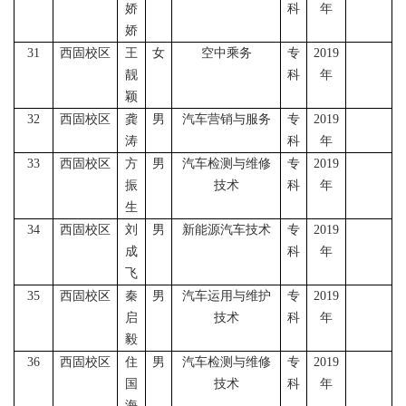
娇
科
年
娇
31
西固校区
王
女
空中乘务
专
2019
靓
科
年
颖
32
西固校区
龚
男
汽车营销与服务
专
2019
涛
科
年
33
西固校区
方
男
汽车检测与维修
专
2019
振
技术
科
年
生
34
西固校区
刘
男
新能源汽车技术
专
2019
成
科
年
飞
35
西固校区
秦
男
汽车运用与维护
专
2019
启
技术
科
年
毅
36
西固校区
住
男
汽车检测与维修
专
2019
国
技术
科
年
海