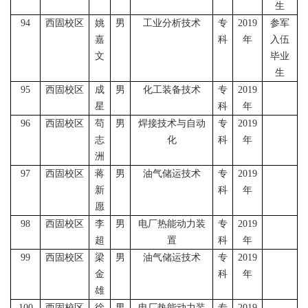
生
94
西固校区
姚
男
工业分析技术
专
2019
参军
嘉
科
年
入伍
文
毕业
生
95
西固校区
成
男
化工装备技术
专
2019
星
科
年
96
西固校区
苟
男
焊接技术与自动
专
2019
志
化
科
年
洲
97
西固校区
蒋
男
油气储运技术
专
2019
新
科
年
愿
98
西固校区
李
男
电厂热能动力装
专
2019
超
置
科
年
99
西固校区
梁
男
油气储运技术
专
2019
金
科
年
雄
100
西固校区
徐
男
电厂热能动力装
专
2019