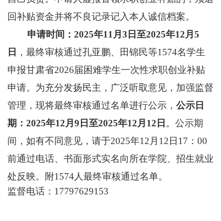
回补贴资金并将不良记录记入本人诚信档案。
申请时间：
202
5
年
1
1
月
3
日至
2025年
12
月
5
日
，最终审核通过
孔亚鹏、田锦民
等
1574
名学生
申报甘肃省
202
6
届困难学生一次性求职创业补贴
申请。为充分发扬民主，广泛听取意见，加强监督
管理，现将最终审核通过名单进行公示，
公示日
期：
2025年
12
月
9
日至
2025年
12
月
12
日
。公示期
间，如有不同意见，请于
2025年
12
月
12
日
17：00
前通过电话、书面形式实名向所在学院、招生就业
处反映。附
1574
人最终审核通过名单。
监督电话：
17797629153