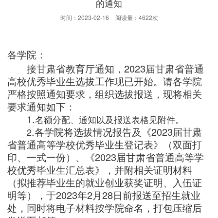
的通知
时间：
2023-02-16
阅读量：
4622次
各学院：
2023
接甘肃省教育厅通知，
届甘肃省普通
高校优秀毕业生选拔工作现已开始。请各学院
严格按照通知要求，组织选拔报送，现将相关
要求通知如下：
1.
名额分配、通知以及报送表格见附件。
.
2023
2
各学院将选拔情况报告及《
届甘肃
省普通高等学校优秀毕业生登记表》（双面打
2023
印、一式一份）、《
届甘肃省普通高等学
校优秀毕业生汇总表》，并附相关证明材料
（拟推荐毕业生的就业创业获奖证明、入伍证
2023
2
28
明等），于
年
月
日前报送至招生就业
处，同时将电子材料按学院命名，
打包压缩后