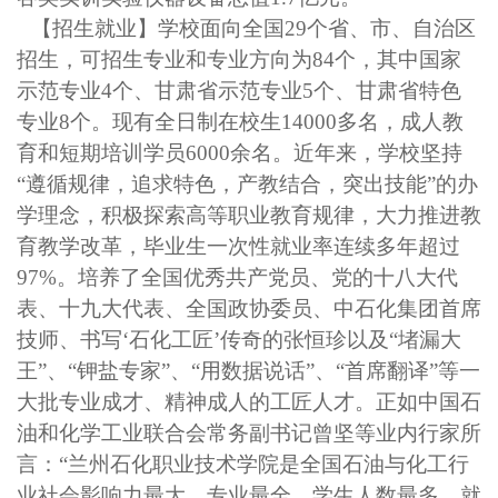
【招生就业】学校面向全国
2
9
个省、市、自治区
招生，可招生专业和专业方向为
8
4
个，其中国家
示范专业
4个、甘肃省示范专业5个、甘肃省特色
专业8个。现有全日制在校生14000多名，成人教
育和短期培训学员6000余名。近年来，学校坚持
“遵循规律，追求特色，产教结合，突出技能”的办
学理念，积极探索高等职业教育规律，大力推进教
育教学改革，毕业生一次性就业率连续多年超过
9
7
%。培养了全国优秀共产党员、党的十八大代
表、十九大代表、全国政协委员、中石化集团首席
技师、书写‘石化工匠’传奇的张恒珍以及“堵漏大
王”、“钾盐专家”、“用数据说话”、“首席翻译”等一
大批专业成才、精神成人的工匠人才。正如中国石
油和化学工业联合会常务副书记曾坚等业内行家所
言：“兰州石化职业技术学院是全国石油与化工行
业社会影响力最大、专业最全、学生人数最多、就