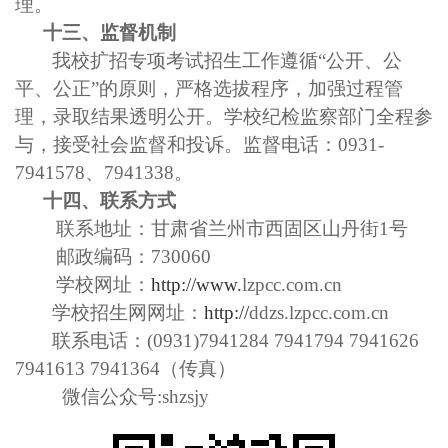
理。
十三
、监督机制
我校
扩招专项考试招生
工作遵循
“
公开、公
平、公正
”的原则，严格选拔程序，加强过程管
理，录取结果透明公开。学
校
纪检监察部门全程参
与，接受社会监督和投诉。
监督电话：
0931-
7941578、7941338。
十四
、联系方式
联系地址：甘肃省兰州市西固区山丹街
1号
邮政编码：
730060
学校网址：
http://www.
lzpcc.com.cn
学校招生网网址：
http://
ddzs.lzpcc.com.cn
联系电话：
(0931)7941284 7941794 7941626
7941613 7941364（传真）
微信公众号
:shzsjy