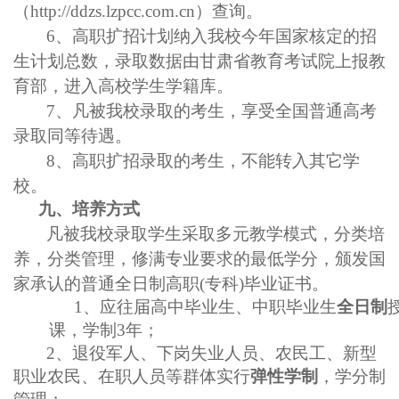
（
http://ddzs.lzpcc.com.cn
）查询。
6、高职
扩招
计划纳入我校今年国家核定的招
生计划总数，录取数据由甘肃省教育考试院上报教
育部，进入高校学生学籍库。
7、
凡被我校录取的考生，享受全国普通高考
录取同等待遇。
8、高职扩招
录取的考生，不能转入其它学
校。
九、
培养方式
凡被我校录取学生采取多元教学模式，分类培
养，分类管理，修满专业要求的最低学分，颁发国
家承认的普通全日制高职
(专科)毕业证书。
1、应往届高中毕业生、中职毕业生
全日制
课，学制
3年；
2、退役军人、下岗失业人员、农民工、新型
职业农民、在职人员等群体实行
弹性学制
，学分制