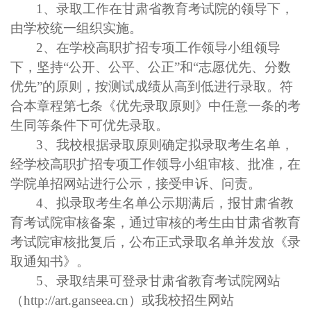
1、
录取工作在甘肃省
教育考试院
的
领导
下，
由学校统一组织实施。
2、
在学
校高职扩招专项工作
领导小组领导
下，
坚持
“公开、公平、公正”
和
“志愿
优先
、分数
优先
”的原则，
按测试成绩
从高到低进行录取。
符
合本章程第七条《优先录取原则》中任意一条的考
生同等条件下可优先录取。
3、我校根据录取原则确定拟录取考生名单，
经
学
校高职扩招专项工作
领导小组
审核、批准，在
学院单招网站进行公示，接受申诉、问责。
4、拟录取考生名单公示期满后，报甘肃省教
育考试院审核备案，通过审核的考生由甘肃省教育
考试院审核批复后，公布正式录取名单并发放《录
取通知书》。
5、录取结果可登录甘肃省教育考试院网站
（http://
art
.ganseea.cn）或我校招生网站