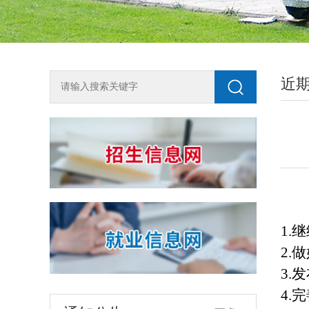
2018年单独测试招生咨询方式
近
为全面了解我校2018年单独测试招生工
作，尽快知晓单招动态，欢迎广大考生按
生源地申请加入兰州石化职业技术学院单
2018-03-10
独招生QQ咨询群，或关注石化招生就业微
信公众号shzsjy。 石化单招（陇南天水）
关于开展宏志助航计划线上课程建设课题申报工作的通知
QQ群：194508493石化单招（平凉庆阳）
各学院、相关部门：为加强高校大学生的
QQ群：434301688石化单招（白银定西）
就业竞争力与创业能力，进一步加强就业
QQ群：116103318石化单招（河西地区）
指导课程体系的建设与优化，建设一批重
2026-07-16
QQ群：707480505石化单招（其他地区）
点行业职业技能类优质课程，根据教育部
1.
继
QQ群：654…
学生服务与素质发展中心下发的《关于开
2026年度甘肃省“大学生职业规划与就业指导”专项课题推荐名单的公示
2.
做
展2026年宏志助航计划线上课程建设课题
2026年度甘肃省“大学生职业规划与就业指
3.
发
申报工作的通知》，现组织开展我校宏志
导”专项课题推荐名单的公示
助航计划线上课程建设课题申报工作。各
4.
完
2026-06-01
学院和相关部门请于8月23日前将申报表