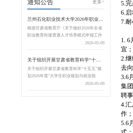
通知公告
更多>
5.
完
Word版和PDF盖章版扫描件发送至学校协
6.
启
同办公赵立祥处，邮件主题及附…
兰州石化职业技术大学2026年职业教育衔接贯通培养项目公示
7.
耐
根据甘肃省教育厅《关于做好2026年全省
职业教育衔接贯通人才培养模式申报工作
的通知》要求，学校认真组织开展2026年
1. 6
2026-05-09
职业教育衔接贯通培养项目申报评审工
宜
作，对12所中职学校提交的18个贯通培养
关于组织开展甘肃省教育科学“十五五”规划2026年度“大学生职业规划与就业指导”专项课题申报工作的通知
2.
继
项目进行评审，经学校招生就业工作领导
关于组织开展甘肃省教育科学“十五五”规
去
小组会议审议通过，现将拟确定项目予以
划2026年度“大学生职业规划与就业指
公示。序号学校培养模式中职专业贯通培
3.6
导”专项课题申报工作的通知
2026-05-09
养专业计划数1甘谷县职业中等专业学
集
校“3+4”贯通电气设备运行与控制电气工程
聘
及自动化302天水市职业技…
兰州石化职业技术大学关于开展2026年职业教育衔接贯通培养申报工作的通知
4.
汇
各中等职业学校：为深入推进职业教育改
作
革，加强中高职教育衔接，根据《甘肃省
职业教育衔接贯通人才培养实施方案》
2026-05-06
5.6
《兰州石化职业技术大学“3+4”中本、“五
式