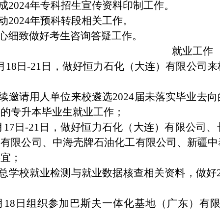
成
2024
年专科招生宣传资料印制工作。
动
2024
年预科转段相关工作。
心细致做好考生咨询答疑工作。
就业工作
月
18
日
-21
日，做好恒力石化（大连）有限公司来
；
续邀请用人单位来校遴选
2024
届未落实毕业去向
向的专升本毕业生就业工作；
月
17
日
-21
日，做好恒力石化（大连）有限公司、
团有限公司、中海壳牌石油化工有限公司、新疆中
事宜；
总学校就业检测与就业数据核查相关资料，做好
；
月
18
日组织参加巴斯夫一体化基地（广东）有
；