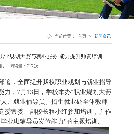
当前位置：
首页
>
新闻资讯
职业规划大赛与就业服务 能力提升师资培训
讯
阅读量：
715 次
部署，全面提升我校职业规划与就业指导
能力，
7
月
13
日，学校举办
“
职业规划大赛
责人、就业辅导员
、
招生就业处全体教师
党委常委、副校长程小红
参加培训，
并作
升毕业班辅导员岗位能力
”
的主题培训。