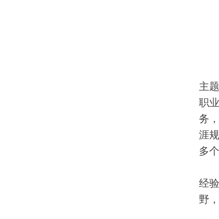
兰州石化职业技术大学关于开展2026年职业教育衔接贯通培养申报工作的通知
各中等职业学校：为深入推进职业教育改
革，加强中高职教育衔接，根据《甘肃省
职业教育衔接贯通人才培养实施方案》
2026-05-06
《兰州石化职业技术大学“3+4”中本、“五
年一贯制”“3+2”中高职贯通培养实施方
关于拟推荐“结对帮扶·爱心甘肃”工程建设爱心个人的公示
案》等相关文件精神，正式启动我校2026
根据省委办公厅、省政府办公厅《关于做
主
年职业教育衔接贯通培养申报工作，现将
好“结对帮扶·爱心甘肃”工程建设爱心集体
有关事项通知如下：一、申报条件1.学校
职
和爱心个人推荐评选工作的通知》精神和
2026-03-17
需符合《兰州石化职业技术大学“3+4”中
务
省教育厅《关于推荐“结对帮扶·爱心甘
本、“3+2”中高职贯通培养实施方案》中合
肃”工程建设爱心集体和爱心个人的通知》
作中职学校基本条…
涯
兰州石化职业技术大学关于2026届校级优秀毕业生评选结果的公示
要求，我校拟推荐沈霁同志为爱心个人，
多
根据《兰州石化职业技术大学优秀毕业生
特此公示。公示期:2026年3月17日至3月21
评选办法》及相关工作安排，经各二级学
日，公示期内，任何单位或个人对拟推荐
院严格评选、推荐，学校招生就业处审
2026-03-10
人员有异议，须以书面形式向纪委、监察
经
核，学校评审领导小组审议，拟确定刘满
专员办公室综合室或招生就业处实名反
菊、田杰、孟凡晴等288名同学为“2026届
野
映，招生就业处联系人：窦…
兰州石化职业技术大学关于2026届困难学生一次性求职创业补贴公示
兰州石化职业技术大学优秀毕业生”。为体
经学生自愿申请并通过甘肃人社公共服务