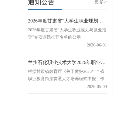
通知公告
点行业职业技能类优质课程，根据教育部
更多>
QQ群：654…
学生服务与素质发展中心下发的《关于开
2026年度甘肃省“大学生职业规划与就业指导”专项课题推荐名单的公示
展2026年宏志助航计划线上课程建设课题
2026年度甘肃省“大学生职业规划与就业指
申报工作的通知》，现组织开展我校宏志
导”专项课题推荐名单的公示
助航计划线上课程建设课题申报工作。各
2026-06-01
学院和相关部门请于8月23日前将申报表
Word版和PDF盖章版扫描件发送至学校协
同办公赵立祥处，邮件主题及附…
兰州石化职业技术大学2026年职业教育衔接贯通培养项目公示
根据甘肃省教育厅《关于做好2026年全省
职业教育衔接贯通人才培养模式申报工作
的通知》要求，学校认真组织开展2026年
2026-05-09
职业教育衔接贯通培养项目申报评审工
作，对12所中职学校提交的18个贯通培养
关于组织开展甘肃省教育科学“十五五”规划2026年度“大学生职业规划与就业指导”专项课题申报工作的通知
项目进行评审，经学校招生就业工作领导
关于组织开展甘肃省教育科学“十五五”规
小组会议审议通过，现将拟确定项目予以
划2026年度“大学生职业规划与就业指
公示。序号学校培养模式中职专业贯通培
导”专项课题申报工作的通知
2026-05-09
养专业计划数1甘谷县职业中等专业学
校“3+4”贯通电气设备运行与控制电气工程
及自动化302天水市职业技…