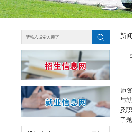
新
2018年单独测试招生咨询方式
为全面了解我校2018年单独测试招生工
作，尽快知晓单招动态，欢迎广大考生按
生源地申请加入兰州石化职业技术学院单
2018-03-10
师
独招生QQ咨询群，或关注石化招生就业微
与
信公众号shzsjy。 石化单招（陇南天水）
关于开展宏志助航计划线上课程建设课题申报工作的通知
QQ群：194508493石化单招（平凉庆阳）
及
各学院、相关部门：为加强高校大学生的
QQ群：434301688石化单招（白银定西）
了
就业竞争力与创业能力，进一步加强就业
QQ群：116103318石化单招（河西地区）
指导课程体系的建设与优化，建设一批重
2026-07-16
QQ群：707480505石化单招（其他地区）