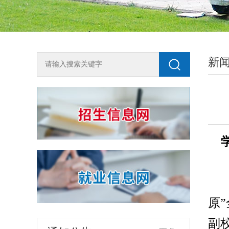
新
2018年单独测试招生咨询方式
为全面了解我校2018年单独测试招生工
作，尽快知晓单招动态，欢迎广大考生按
生源地申请加入兰州石化职业技术学院单
2018-03-10
独招生QQ咨询群，或关注石化招生就业微
信公众号shzsjy。 石化单招（陇南天水）
关于开展宏志助航计划线上课程建设课题申报工作的通知
QQ群：194508493石化单招（平凉庆阳）
各学院、相关部门：为加强高校大学生的
QQ群：434301688石化单招（白银定西）
原
就业竞争力与创业能力，进一步加强就业
QQ群：116103318石化单招（河西地区）
指导课程体系的建设与优化，建设一批重
2026-07-16
QQ群：707480505石化单招（其他地区）
副
点行业职业技能类优质课程，根据教育部