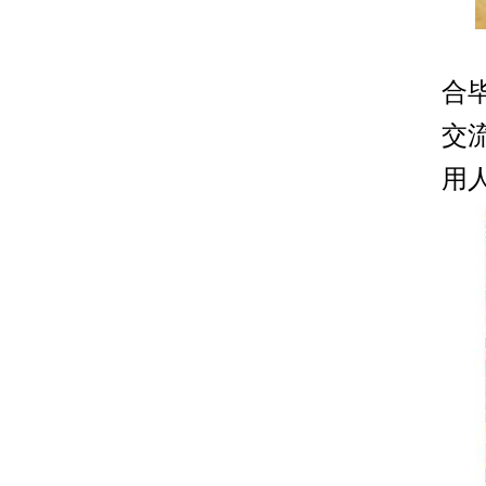
类项目《打造学校“五高”就业品牌的“一站
量就业研讨项目三、采购结果序号供应商
式”就业综合服务育人体系探索与实践》等
名称中标（成交）金额1甘肃正远达绩效评
4个院校就业平台建…
全省化工类专业相关高校“访企拓岗”专项行动项目成交公告
价咨询有限公司179400.00元 四、评审专家
合
一、项目编号：LZSH-ZJC/2025-001二、
名单 张旭燕、屠建华、赵立祥、赵旭
项目名称：全省化工类专业相关高校“访企
会、窦崇杨五、公告期限 自本公告发布
交
拓岗”专项行动项目三、采购结果序号供应
2025-10-20
之日起3个工作日六、凡对本次公告内容提
商名称中标（成交）金额1甘肃恒天智能科
用
出询问，请按以下方式联系 联…
技有限公司149300.00元 四、评审专家名
关于组织申报2026年度甘肃省大学生就业创业能力提升工程项目的通知
单 张旭燕、屠建华、赵立祥、赵旭会、
各学院、相关处室：为进一步完善全省高
窦崇杨五、公告期限 自本公告发布之日
校大学生就业创业服务体系，持续推进高
起3个工作日六、凡对本次公告内容提出询
校大学生就业创业工作，提升大学生就业
2025-10-16
问，请按以下方式联系 联系人：赵立祥
创业能力、推动创业带动就业，促进高校
联系电话：093…
毕业生高质量充分就业，根据《甘肃省高
关于开展2025届毕业生评价的通知
校大学生就业创业能力提升工程项目实施
为全面了解本校2025届毕业生的就业、创
方案》（甘教学函〔2022〕2号）及甘肃省
业现状及发展等方面情况，促进本校人才
教育厅《关于开展2026年度甘肃省高校大
培养质量的提升和就业创业服务的改进，
2025-10-15
学生就业创业能力提升工程项目申报工作
学校将于近期开展2025届毕业生培养质量
的通知》（甘教学函〔2025〕12号）要