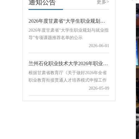
通知公告
QQ群：654…
更多>
学生服务与素质发展中心下发的《关于开
2026年度甘肃省“大学生职业规划与就业指导”专项课题推荐名单的公示
展2026年宏志助航计划线上课程建设课题
2026年度甘肃省“大学生职业规划与就业指
申报工作的通知》，现组织开展我校宏志
导”专项课题推荐名单的公示
助航计划线上课程建设课题申报工作。各
2026-06-01
学院和相关部门请于8月23日前将申报表
Word版和PDF盖章版扫描件发送至学校协
同办公赵立祥处，邮件主题及附…
兰州石化职业技术大学2026年职业教育衔接贯通培养项目公示
根据甘肃省教育厅《关于做好2026年全省
职业教育衔接贯通人才培养模式申报工作
的通知》要求，学校认真组织开展2026年
2026-05-09
职业教育衔接贯通培养项目申报评审工
作，对12所中职学校提交的18个贯通培养
关于组织开展甘肃省教育科学“十五五”规划2026年度“大学生职业规划与就业指导”专项课题申报工作的通知
项目进行评审，经学校招生就业工作领导
关于组织开展甘肃省教育科学“十五五”规
小组会议审议通过，现将拟确定项目予以
划2026年度“大学生职业规划与就业指
公示。序号学校培养模式中职专业贯通培
导”专项课题申报工作的通知
2026-05-09
养专业计划数1甘谷县职业中等专业学
校“3+4”贯通电气设备运行与控制电气工程
及自动化302天水市职业技…
兰州石化职业技术大学关于开展2026年职业教育衔接贯通培养申报工作的通知