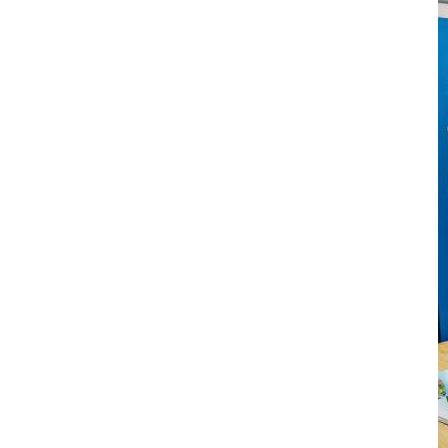
平台上传个人资料，招生就业处进行学校
意见，现将评选结果予以公示。公示期为
审核，各学院审核申请材料原件，西固区
2025-12-09
2026年3月10日至3月15日。公示期间，如
人力资源和社会保障局就业机构进行最终
有异议，请以书面形式向学校纪委、监察
审核。审核过程严格按照《甘肃省人力资
专员办公室综合室或学生…
关于第三届全国大学生职业规划大赛兰州石化职业技术大学校赛决赛入围名单的公示
源和社会保障厅 甘肃省教育厅 甘肃省财政
各学院：根据《兰州石化职业技术大学关
厅关于做好2026届困难学生一次性求职创
于举办第三届全国大学生职业规划大赛
业补贴审核发放工作的通知》文件要求，
（校赛）的通知》要求，本着公平、公
2025-12-05
明确告知申请人认真如实填报申请材料，
正、公开的原则，经各学院择优推荐，学
因材料不全、信息有误、提交照片不清晰
校组织专家进行校级复赛评审，共有60名
或未按时提交相关材料的予以驳回，…
关于2026年度甘肃省高校大学生就业创业能力提升工程项目申报推荐名单的公示
学生进入校级决赛（其中成长赛道30人，
根据甘肃省教育厅《关于开展2026年度
就业赛道30人），现将名单公示如下：第
甘肃省高校大学生就业创业能力提升工程
三届全国大学生职业规划大赛校级决赛入
项目申报工作的通知》要求，经校内外专
2025-10-29
围名单序号姓名赛道学院1闫欣娜成长赛道
家组评审（校外专家3名，校内专家2
信息工程学院2景智雄成长赛道电子电气工
名），拟推荐第一类项目《“空间+数智+人
程学院3慕思远成长赛道石油化学工程…
全省化工类专业相关高校毕业生就业指导师资队伍能力提升培训暨高质量就业研讨项目成交公告
才”三维联动筑通途——职业类院校毕业生
一、项目编号：LZSH-ZJC/2025-002二、
就业“一站式”综合服务项目》2个省级就业
项目名称：全省化工类专业相关高校毕业
平台建设和省级就业活动项目，推荐第二
生就业指导师资队伍能力提升培训暨高质
2025-10-20