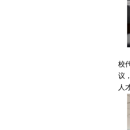
各中等职业学校：为深入推进职业教育改
革，加强中高职教育衔接，根据《甘肃省
职业教育衔接贯通人才培养实施方案》
2026-05-06
《兰州石化职业技术大学“3+4”中本、“五
年一贯制”“3+2”中高职贯通培养实施方
关于拟推荐“结对帮扶·爱心甘肃”工程建设爱心个人的公示
案》等相关文件精神，正式启动我校2026
根据省委办公厅、省政府办公厅《关于做
年职业教育衔接贯通培养申报工作，现将
好“结对帮扶·爱心甘肃”工程建设爱心集体
有关事项通知如下：一、申报条件1.学校
和爱心个人推荐评选工作的通知》精神和
2026-03-17
需符合《兰州石化职业技术大学“3+4”中
校
省教育厅《关于推荐“结对帮扶·爱心甘
本、“3+2”中高职贯通培养实施方案》中合
肃”工程建设爱心集体和爱心个人的通知》
议
作中职学校基本条…
兰州石化职业技术大学关于2026届校级优秀毕业生评选结果的公示
要求，我校拟推荐沈霁同志为爱心个人，
人
根据《兰州石化职业技术大学优秀毕业生
特此公示。公示期:2026年3月17日至3月21
评选办法》及相关工作安排，经各二级学
日，公示期内，任何单位或个人对拟推荐
院严格评选、推荐，学校招生就业处审
2026-03-10
人员有异议，须以书面形式向纪委、监察
核，学校评审领导小组审议，拟确定刘满
专员办公室综合室或招生就业处实名反
菊、田杰、孟凡晴等288名同学为“2026届
映，招生就业处联系人：窦…
兰州石化职业技术大学关于2026届困难学生一次性求职创业补贴公示
兰州石化职业技术大学优秀毕业生”。为体
经学生自愿申请并通过甘肃人社公共服务
现公开、公平、公正原则，广泛听取师生